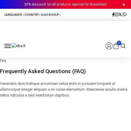
30% discount on all products special for November!
0
faq
Frequently Asked Questions (FAQ)
Venenatis duis tristique accumsan netus enim in posuere torquent ut
ullamcorper integer aliquam a mi curae elementum. Maecenas iaculis viverra
tellus ridiculus a sed vestibulum dapibus.