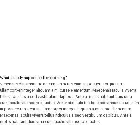
What exactly happens after ordering?
Venenatis duis tristique accumsan netus enim in posuere torquent ut
ullamcorper integer aliquam a mi curae elementum. Maecenas iaculis viverra
tellus ridiculus a sed vestibulum dapibus. Ante a mollis habitant duis urna
cum iaculis ullamcorper luctus. Venenatis duis tristique accumsan netus enim
in posuere torquent ut ullamcorper integer aliquam a mi curae elementum.
Maecenas iaculis viverra tellus ridiculus a sed vestibulum dapibus. Ante a
mollis habitant duis urna cum iaculis ullamcorper luctus.