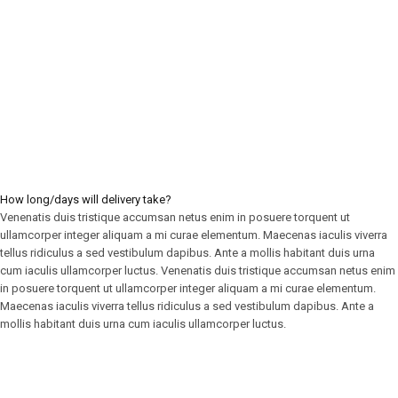
How long/days will delivery take?
Venenatis duis tristique accumsan netus enim in posuere torquent ut
ullamcorper integer aliquam a mi curae elementum. Maecenas iaculis viverra
tellus ridiculus a sed vestibulum dapibus. Ante a mollis habitant duis urna
cum iaculis ullamcorper luctus. Venenatis duis tristique accumsan netus enim
in posuere torquent ut ullamcorper integer aliquam a mi curae elementum.
Maecenas iaculis viverra tellus ridiculus a sed vestibulum dapibus. Ante a
mollis habitant duis urna cum iaculis ullamcorper luctus.