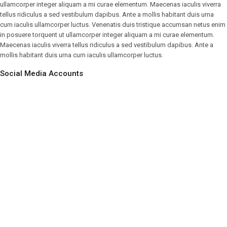
ullamcorper integer aliquam a mi curae elementum. Maecenas iaculis viverra
tellus ridiculus a sed vestibulum dapibus. Ante a mollis habitant duis urna
cum iaculis ullamcorper luctus. Venenatis duis tristique accumsan netus enim
in posuere torquent ut ullamcorper integer aliquam a mi curae elementum.
Maecenas iaculis viverra tellus ridiculus a sed vestibulum dapibus. Ante a
mollis habitant duis urna cum iaculis ullamcorper luctus.
Social Media Accounts