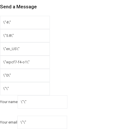
Send a Message
Your name
Your email